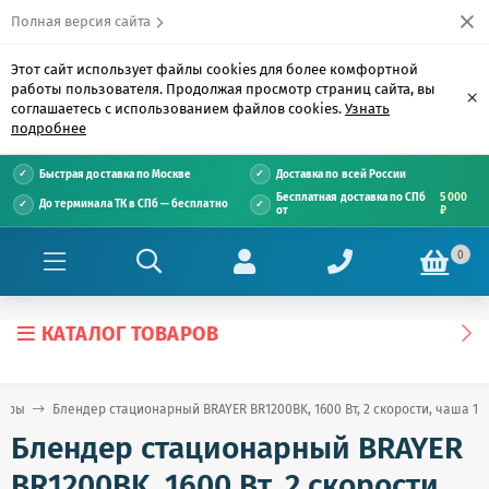
Полная версия сайта
Этот сайт использует файлы cookies для более комфортной
работы пользователя. Продолжая просмотр страниц сайта, вы
×
соглашаетесь с использованием файлов cookies.
Узнать
подробнее
Быстрая доставка по Москве
Доставка по всей России
Бесплатная доставка по СПб
5 000
До терминала ТК в СПб — бесплатно
от
₽
0
КАТАЛОГ ТОВАРОВ
деры
Блендер стационарный BRAYER BR1200BK, 1600 Вт, 2 скорости, чаша 1,
Блендер стационарный BRAYER
BR1200BK, 1600 Вт, 2 скорости,