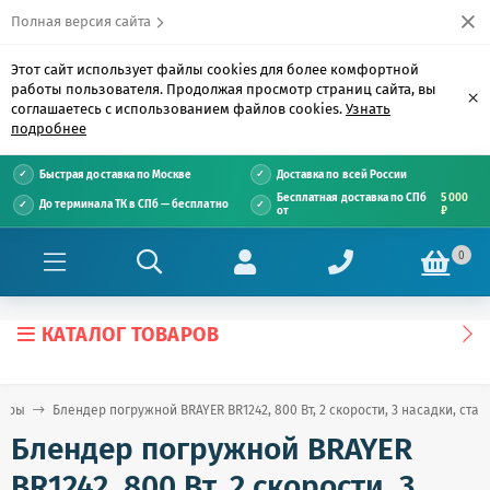
Полная версия сайта
Этот сайт использует файлы cookies для более комфортной
работы пользователя. Продолжая просмотр страниц сайта, вы
×
соглашаетесь с использованием файлов cookies.
Узнать
подробнее
Быстрая доставка по Москве
Доставка по всей России
Бесплатная доставка по СПб
5 000
До терминала ТК в СПб — бесплатно
от
₽
0
КАТАЛОГ ТОВАРОВ
деры
Блендер погружной BRAYER BR1242, 800 Вт, 2 скорости, 3 насадки, ста
Блендер погружной BRAYER
BR1242, 800 Вт, 2 скорости, 3