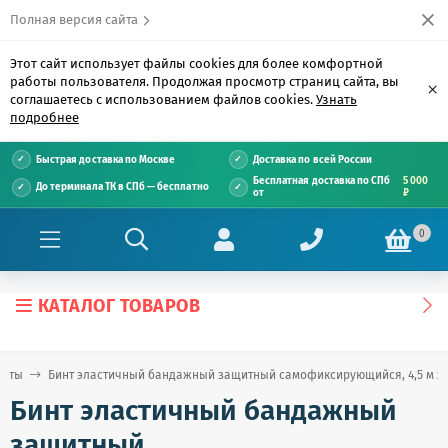
Полная версия сайта
Этот сайт использует файлы cookies для более комфортной
работы пользователя. Продолжая просмотр страниц сайта, вы
×
соглашаетесь с использованием файлов cookies.
Узнать
подробнее
Быстрая доставка по Москве
Доставка по всей России
Бесплатная доставка по СПб
5 000
До терминала ТК в СПб — бесплатно
от
₽
0
КАТАЛОГ ТОВАРОВ
инты
Бинт эластичный бандажный защитный самофиксирующийся, 4,5 м х 5 
Бинт эластичный бандажный
защитный