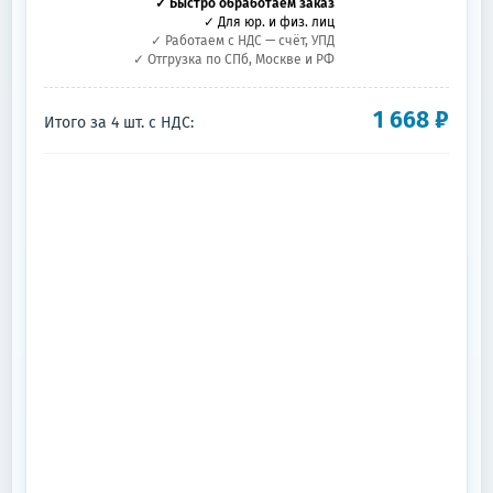
✓ Быстро обработаем заказ
✓ Для юр. и физ. лиц
✓ Работаем с НДС — счёт, УПД
✓ Отгрузка по СПб, Москве и РФ
1 668
₽
Итого за
4
шт.
с НДС: