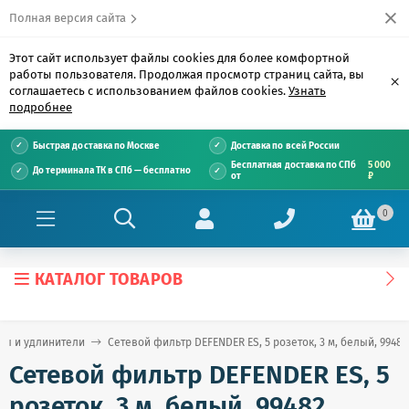
Полная версия сайта
Этот сайт использует файлы cookies для более комфортной
работы пользователя. Продолжая просмотр страниц сайта, вы
×
соглашаетесь с использованием файлов cookies.
Узнать
подробнее
Быстрая доставка по Москве
Доставка по всей России
Бесплатная доставка по СПб
5 000
До терминала ТК в СПб — бесплатно
от
₽
0
КАТАЛОГ ТОВАРОВ
ры и удлинители
Сетевой фильтр DEFENDER ES, 5 розеток, 3 м, белый, 99482
Сетевой фильтр DEFENDER ES, 5
розеток, 3 м, белый, 99482