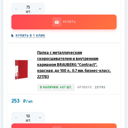
-
+
шт.
КУПИТЬ
КУПИТЬ В 1 КЛИК
Папка с металлическим
скоросшивателем и внутренним
карманом BRAUBERG "Contract",
красная, до 100 л., 0,7 мм, бизнес-класс,
221783
В НАЛИЧИИ: 407 ШТ.
АРТИКУЛ:
221783
253
₽
/
шт.
-
+
шт.