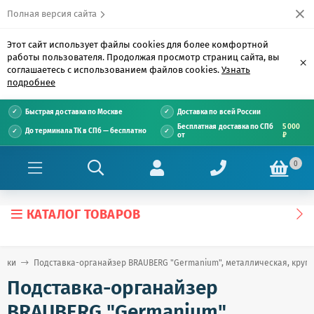
Полная версия сайта
Этот сайт использует файлы cookies для более комфортной
работы пользователя. Продолжая просмотр страниц сайта, вы
×
соглашаетесь с использованием файлов cookies.
Узнать
подробнее
Быстрая доставка по Москве
Доставка по всей России
Бесплатная доставка по СПб
5 000
До терминала ТК в СПб — бесплатно
от
₽
0
КАТАЛОГ ТОВАРОВ
авки
Подставка-органайзер BRAUBERG "Germanium", металлическая, круглое
Подставка-органайзер
BRAUBERG "Germanium",