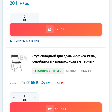
201
₽
/
шт.
-
+
шт.
КУПИТЬ
КУПИТЬ В 1 КЛИК
Стул складной для дома и офиса РС04,
серебристый каркас, кожзам черный
В НАЛИЧИИ: 88 ШТ.
АРТИКУЛ:
532044
2 659
₽
-73
₽
2 732
₽
/
шт.
/
шт.
-
+
шт.
КУПИТЬ