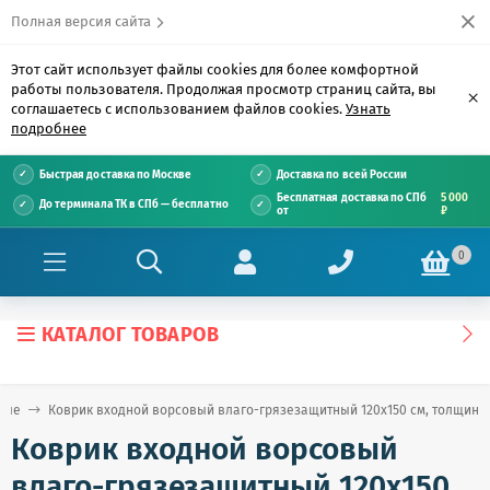
Полная версия сайта
Этот сайт использует файлы cookies для более комфортной
работы пользователя. Продолжая просмотр страниц сайта, вы
×
соглашаетесь с использованием файлов cookies.
Узнать
подробнее
Быстрая доставка по Москве
Доставка по всей России
Бесплатная доставка по СПб
5 000
До терминала ТК в СПб — бесплатно
от
₽
0
КАТАЛОГ ТОВАРОВ
ные
Коврик входной ворсовый влаго-грязезащитный 120х150 см, толщина 7
Коврик входной ворсовый
влаго-грязезащитный 120х150