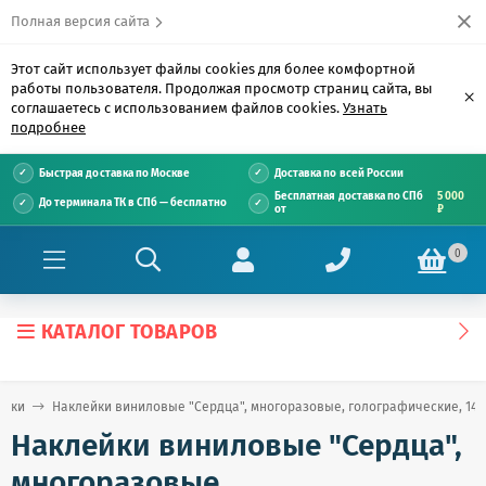
Полная версия сайта
Этот сайт использует файлы cookies для более комфортной
работы пользователя. Продолжая просмотр страниц сайта, вы
×
соглашаетесь с использованием файлов cookies.
Узнать
подробнее
Быстрая доставка по Москве
Доставка по всей России
Бесплатная доставка по СПб
5 000
До терминала ТК в СПб — бесплатно
от
₽
0
КАТАЛОГ ТОВАРОВ
ейки
Наклейки виниловые "Сердца", многоразовые, голографические, 14х2
Наклейки виниловые "Сердца",
многоразовые,