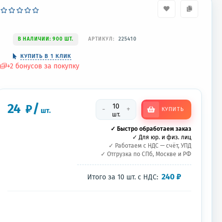
В НАЛИЧИИ: 900 ШТ.
АРТИКУЛ:
225410
КУПИТЬ В 1 КЛИК
+
2
бонусов за покупку
24
/
₽
-
+
КУПИТЬ
шт.
шт.
✓ Быстро обработаем заказ
✓ Для юр. и физ. лиц
✓ Работаем с НДС — счёт, УПД
✓ Отгрузка по СПб, Москве и РФ
240
₽
Итого за
10
шт.
с НДС: