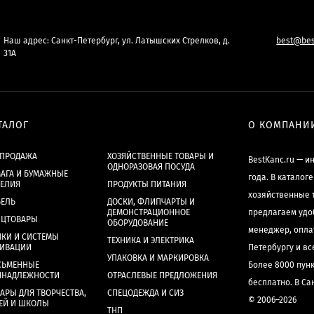
Наш адрес: Санкт-Петербург, ул. Латышских Стрелков, д.
best@bes
31А
ТАЛОГ
О КОМПАНИ
СПРОДАЖА
ХОЗЯЙСТВЕННЫЕ ТОВАРЫ И
BestKanc.ru — и
ОДНОРАЗОВАЯ ПОСУДА
АГА И БУМАЖНЫЕ
года. В каталог
ДЕЛИЯ
ПРОДУКТЫ ПИТАНИЯ
хозяйственные 
БЕЛЬ
ДОСКИ, ФЛИПЧАРТЫ И
ДЕМОНСТРАЦИОННОЕ
предлагаем удо
НЦТОВАРЫ
ОБОРУДОВАНИЕ
менеджер, опла
КИ И СИСТЕМЫ
ТЕХНИКА И ЭЛЕКТРИКА
ХИВАЦИИ
Петербургу и в
УПАКОВКА И МАРКИРОВКА
СЬМЕННЫЕ
Более 8000 пун
ИНАДЛЕЖНОСТИ
ОТРАСЛЕВЫЕ ПРЕДЛОЖЕНИЯ
бесплатно. В Са
АРЫ ДЛЯ ТВОРЧЕСТВА,
СПЕЦОДЕЖДА И СИЗ
© 2006–2026
ЕЙ И ШКОЛЫ
ТНП