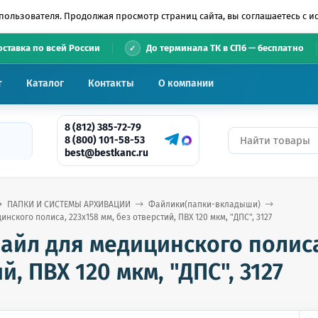
пользователя. Продолжая просмотр страниц сайта, вы соглашаетесь с 
•
оставка по всей России
До терминала ТК в СПб — бесплатно
т
Каталог
Контакты
О компании
8 (812) 385-72-79
8 (800) 101-58-53
best@bestkanc.ru
ПАПКИ И СИСТЕМЫ АРХИВАЦИИ
Файлики(папки-вкладыши)
ского полиса, 223х158 мм, без отверстий, ПВХ 120 мкм, "ДПС", 3127
йл для медицинского полиса,
й, ПВХ 120 мкм, "ДПС", 3127