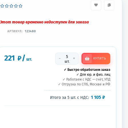
Этот товар временно недоступен для заказа
АРТИКУЛ:
123480
221
/
₽
-
+
КУПИТЬ
шт.
шт.
✓ Быстро обработаем заказ
✓ Для юр. и физ. лиц
✓ Работаем с НДС — счёт, УПД
✓ Отгрузка по СПб, Москве и РФ
1 105
₽
Итого за
5
шт.
с НДС: