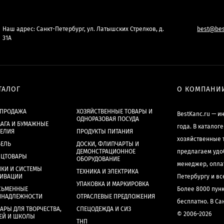
Наш адрес: Санкт-Петербург, ул. Латышских Стрелков, д.
best@bes
31А
ТАЛОГ
О КОМПАНИ
СПРОДАЖА
ХОЗЯЙСТВЕННЫЕ ТОВАРЫ И
BestKanc.ru — и
ОДНОРАЗОВАЯ ПОСУДА
АГА И БУМАЖНЫЕ
года. В каталог
ДЕЛИЯ
ПРОДУКТЫ ПИТАНИЯ
хозяйственные 
БЕЛЬ
ДОСКИ, ФЛИПЧАРТЫ И
ДЕМОНСТРАЦИОННОЕ
предлагаем удо
НЦТОВАРЫ
ОБОРУДОВАНИЕ
менеджер, опла
КИ И СИСТЕМЫ
ТЕХНИКА И ЭЛЕКТРИКА
ХИВАЦИИ
Петербургу и в
УПАКОВКА И МАРКИРОВКА
СЬМЕННЫЕ
Более 8000 пун
ИНАДЛЕЖНОСТИ
ОТРАСЛЕВЫЕ ПРЕДЛОЖЕНИЯ
бесплатно. В Са
АРЫ ДЛЯ ТВОРЧЕСТВА,
СПЕЦОДЕЖДА И СИЗ
© 2006–2026
ЕЙ И ШКОЛЫ
ТНП