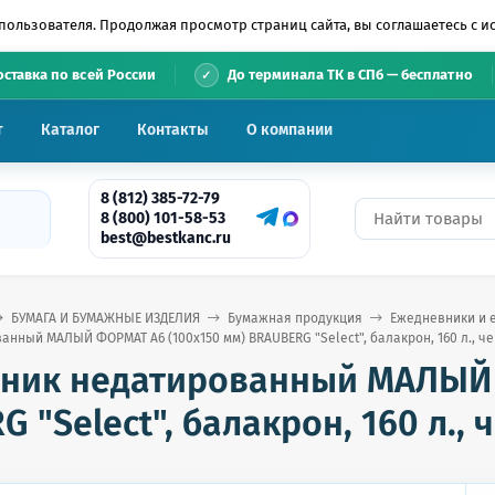
пользователя. Продолжая просмотр страниц сайта, вы соглашаетесь с 
•
оставка по всей России
До терминала ТК в СПб — бесплатно
т
Каталог
Контакты
О компании
8 (812) 385-72-79
8 (800) 101-58-53
best@bestkanc.ru
БУМАГА И БУМАЖНЫЕ ИЗДЕЛИЯ
Бумажная продукция
Ежедневники и 
нный МАЛЫЙ ФОРМАТ А6 (100х150 мм) BRAUBERG "Select", балакрон, 160 л., че
ник недатированный МАЛЫЙ 
 "Select", балакрон, 160 л., 