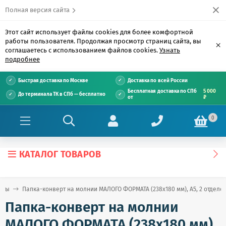
Полная версия сайта
Этот сайт использует файлы cookies для более комфортной
работы пользователя. Продолжая просмотр страниц сайта, вы
×
соглашаетесь с использованием файлов cookies.
Узнать
подробнее
Быстрая доставка по Москве
Доставка по всей России
Бесплатная доставка по СПб
5 000
До терминала ТК в СПб — бесплатно
от
₽
0
КАТАЛОГ ТОВАРОВ
рты
Папка-конверт на молнии МАЛОГО ФОРМАТА (238х180 мм), А5, 2 отделения
Папка-конверт на молнии
МАЛОГО ФОРМАТА (238х180 мм),