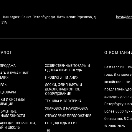
Наш адрес: Санкт-Петербург, ул. Латышских Стрелков, д.
best@bes
31А
ТАЛОГ
О КОМПАНИ
СПРОДАЖА
ХОЗЯЙСТВЕННЫЕ ТОВАРЫ И
BestKanc.ru — и
ОДНОРАЗОВАЯ ПОСУДА
АГА И БУМАЖНЫЕ
года. В каталог
ДЕЛИЯ
ПРОДУКТЫ ПИТАНИЯ
хозяйственные 
БЕЛЬ
ДОСКИ, ФЛИПЧАРТЫ И
ДЕМОНСТРАЦИОННОЕ
предлагаем удо
НЦТОВАРЫ
ОБОРУДОВАНИЕ
менеджер, опла
КИ И СИСТЕМЫ
ТЕХНИКА И ЭЛЕКТРИКА
ХИВАЦИИ
Петербургу и в
УПАКОВКА И МАРКИРОВКА
СЬМЕННЫЕ
Более 8000 пун
ИНАДЛЕЖНОСТИ
ОТРАСЛЕВЫЕ ПРЕДЛОЖЕНИЯ
бесплатно. В Са
АРЫ ДЛЯ ТВОРЧЕСТВА,
СПЕЦОДЕЖДА И СИЗ
© 2006–2026
ЕЙ И ШКОЛЫ
ТНП