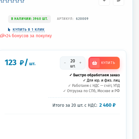
В НАЛИЧИИ: 3960 ШТ.
АРТИКУЛ:
620009
КУПИТЬ В 1 КЛИК
+
24
бонусов за покупку
123
/
₽
-
+
КУПИТЬ
шт.
шт.
✓ Быстро обработаем заказ
✓ Для юр. и физ. лиц
✓ Работаем с НДС — счёт, УПД
✓ Отгрузка по СПб, Москве и РФ
2 460
₽
Итого за
20
шт.
с НДС: