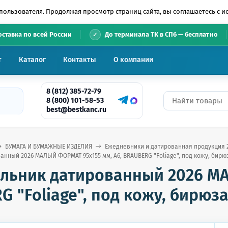
пользователя. Продолжая просмотр страниц сайта, вы соглашаетесь с 
•
оставка по всей России
До терминала ТК в СПб — бесплатно
т
Каталог
Контакты
О компании
8 (812) 385-72-79
8 (800) 101-58-53
best@bestkanc.ru
БУМАГА И БУМАЖНЫЕ ИЗДЕЛИЯ
Ежедневники и датированная продукция 
нный 2026 МАЛЫЙ ФОРМАТ 95х155 мм, А6, BRAUBERG "Foliage", под кожу, бирюза
льник датированный 2026 МА
 "Foliage", под кожу, бирюза,