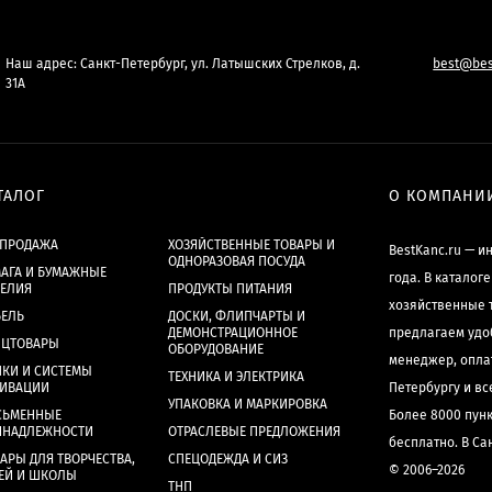
Наш адрес: Санкт-Петербург, ул. Латышских Стрелков, д.
best@bes
31А
ТАЛОГ
О КОМПАНИ
СПРОДАЖА
ХОЗЯЙСТВЕННЫЕ ТОВАРЫ И
BestKanc.ru — и
ОДНОРАЗОВАЯ ПОСУДА
АГА И БУМАЖНЫЕ
года. В каталог
ДЕЛИЯ
ПРОДУКТЫ ПИТАНИЯ
хозяйственные 
БЕЛЬ
ДОСКИ, ФЛИПЧАРТЫ И
ДЕМОНСТРАЦИОННОЕ
предлагаем удо
НЦТОВАРЫ
ОБОРУДОВАНИЕ
менеджер, опла
КИ И СИСТЕМЫ
ТЕХНИКА И ЭЛЕКТРИКА
ХИВАЦИИ
Петербургу и в
УПАКОВКА И МАРКИРОВКА
СЬМЕННЫЕ
Более 8000 пун
ИНАДЛЕЖНОСТИ
ОТРАСЛЕВЫЕ ПРЕДЛОЖЕНИЯ
бесплатно. В Са
АРЫ ДЛЯ ТВОРЧЕСТВА,
СПЕЦОДЕЖДА И СИЗ
© 2006–2026
ЕЙ И ШКОЛЫ
ТНП