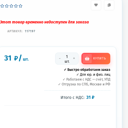
Этот товар временно недоступен для заказа
АРТИКУЛ:
117197
31
/
₽
-
+
КУПИТЬ
шт.
шт.
✓ Быстро обработаем заказ
✓ Для юр. и физ. лиц
✓ Работаем с НДС — счёт, УПД
✓ Отгрузка по СПб, Москве и РФ
31
₽
Итого с НДС: