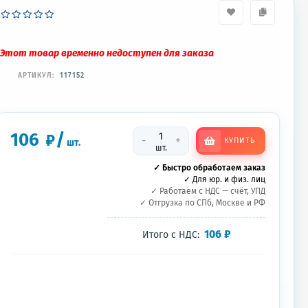
Этот товар временно недоступен для заказа
АРТИКУЛ:
117152
106
/
₽
-
+
КУПИТЬ
шт.
шт.
✓ Быстро обработаем заказ
✓ Для юр. и физ. лиц
✓ Работаем с НДС — счёт, УПД
✓ Отгрузка по СПб, Москве и РФ
106
₽
Итого с НДС: