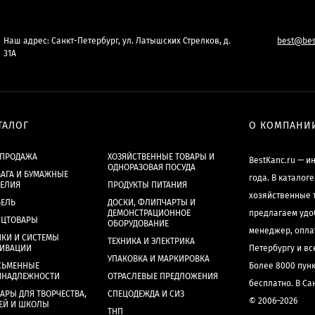
Наш адрес: Санкт-Петербург, ул. Латышских Стрелков, д.
best@bes
31А
ТАЛОГ
О КОМПАНИ
СПРОДАЖА
ХОЗЯЙСТВЕННЫЕ ТОВАРЫ И
BestKanc.ru — и
ОДНОРАЗОВАЯ ПОСУДА
АГА И БУМАЖНЫЕ
года. В каталог
ДЕЛИЯ
ПРОДУКТЫ ПИТАНИЯ
хозяйственные 
БЕЛЬ
ДОСКИ, ФЛИПЧАРТЫ И
ДЕМОНСТРАЦИОННОЕ
предлагаем удо
НЦТОВАРЫ
ОБОРУДОВАНИЕ
менеджер, опла
КИ И СИСТЕМЫ
ТЕХНИКА И ЭЛЕКТРИКА
ХИВАЦИИ
Петербургу и в
УПАКОВКА И МАРКИРОВКА
СЬМЕННЫЕ
Более 8000 пун
ИНАДЛЕЖНОСТИ
ОТРАСЛЕВЫЕ ПРЕДЛОЖЕНИЯ
бесплатно. В Са
АРЫ ДЛЯ ТВОРЧЕСТВА,
СПЕЦОДЕЖДА И СИЗ
© 2006–2026
ЕЙ И ШКОЛЫ
ТНП