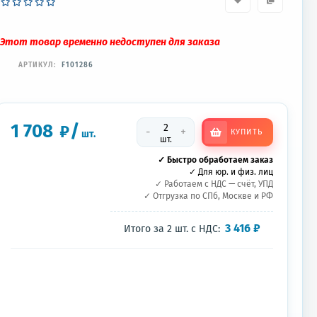
Этот товар временно недоступен для заказа
АРТИКУЛ:
F101286
1 708
/
₽
-
+
КУПИТЬ
шт.
шт.
✓ Быстро обработаем заказ
✓ Для юр. и физ. лиц
✓ Работаем с НДС — счёт, УПД
✓ Отгрузка по СПб, Москве и РФ
3 416
₽
Итого за
2
шт.
с НДС: