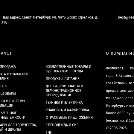
Наш адрес: Санкт-Петербург, ул. Латышских Стрелков, д.
best@bes
31А
ТАЛОГ
О КОМПАНИ
СПРОДАЖА
ХОЗЯЙСТВЕННЫЕ ТОВАРЫ И
BestKanc.ru — и
ОДНОРАЗОВАЯ ПОСУДА
АГА И БУМАЖНЫЕ
года. В каталог
ДЕЛИЯ
ПРОДУКТЫ ПИТАНИЯ
хозяйственные 
БЕЛЬ
ДОСКИ, ФЛИПЧАРТЫ И
ДЕМОНСТРАЦИОННОЕ
предлагаем удо
НЦТОВАРЫ
ОБОРУДОВАНИЕ
менеджер, опла
КИ И СИСТЕМЫ
ТЕХНИКА И ЭЛЕКТРИКА
ХИВАЦИИ
Петербургу и в
УПАКОВКА И МАРКИРОВКА
СЬМЕННЫЕ
Более 8000 пун
ИНАДЛЕЖНОСТИ
ОТРАСЛЕВЫЕ ПРЕДЛОЖЕНИЯ
бесплатно. В Са
АРЫ ДЛЯ ТВОРЧЕСТВА,
СПЕЦОДЕЖДА И СИЗ
© 2006–2026
ЕЙ И ШКОЛЫ
ТНП