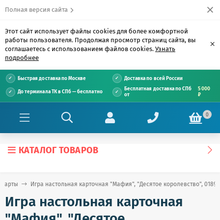
Полная версия сайта
Этот сайт использует файлы cookies для более комфортной
работы пользователя. Продолжая просмотр страниц сайта, вы
×
соглашаетесь с использованием файлов cookies.
Узнать
подробнее
Быстрая доставка по Москве
Доставка по всей России
Бесплатная доставка по СПб
5 000
До терминала ТК в СПб — бесплатно
от
₽
0
КАТАЛОГ ТОВАРОВ
 карты
Игра настольная карточная "Мафия", "Десятое королевство", 01895
Игра настольная карточная
"Мафия", "Десятое