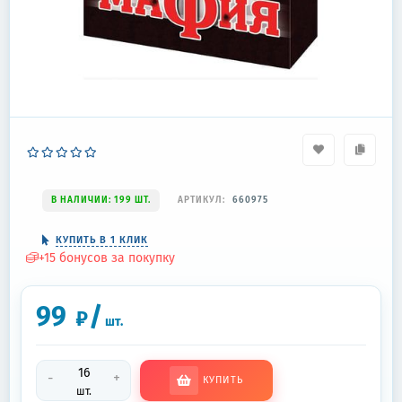
В НАЛИЧИИ: 199 ШТ.
АРТИКУЛ:
660975
КУПИТЬ В 1 КЛИК
+
15
бонусов за покупку
99
/
₽
шт.
-
+
КУПИТЬ
шт.