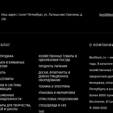
Наш адрес: Санкт-Петербург, ул. Латышских Стрелков, д.
best@bes
31А
ТАЛОГ
О КОМПАНИ
СПРОДАЖА
ХОЗЯЙСТВЕННЫЕ ТОВАРЫ И
BestKanc.ru — и
ОДНОРАЗОВАЯ ПОСУДА
АГА И БУМАЖНЫЕ
года. В каталог
ДЕЛИЯ
ПРОДУКТЫ ПИТАНИЯ
хозяйственные 
БЕЛЬ
ДОСКИ, ФЛИПЧАРТЫ И
ДЕМОНСТРАЦИОННОЕ
предлагаем удо
НЦТОВАРЫ
ОБОРУДОВАНИЕ
менеджер, опла
КИ И СИСТЕМЫ
ТЕХНИКА И ЭЛЕКТРИКА
ХИВАЦИИ
Петербургу и в
УПАКОВКА И МАРКИРОВКА
СЬМЕННЫЕ
Более 8000 пун
ИНАДЛЕЖНОСТИ
ОТРАСЛЕВЫЕ ПРЕДЛОЖЕНИЯ
бесплатно. В Са
АРЫ ДЛЯ ТВОРЧЕСТВА,
СПЕЦОДЕЖДА И СИЗ
© 2006–2026
ЕЙ И ШКОЛЫ
ТНП