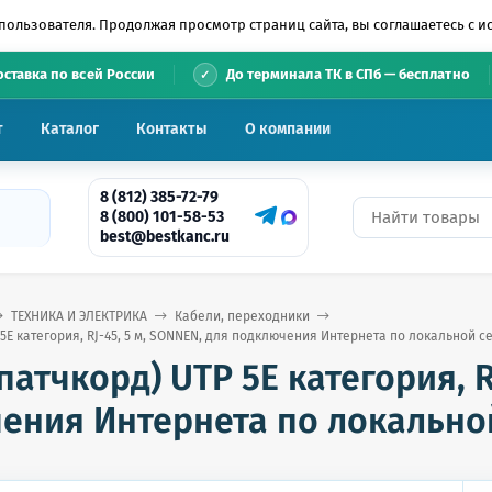
пользователя. Продолжая просмотр страниц сайта, вы соглашаетесь с 
•
оставка по всей России
До терминала ТК в СПб — бесплатно
т
Каталог
Контакты
О компании
8 (812) 385-72-79
8 (800) 101-58-53
best@bestkanc.ru
ТЕХНИКА И ЭЛЕКТРИКА
Кабели, переходники
5E категория, RJ-45, 5 м, SONNEN, для подключения Интернета по локальной сет
патчкорд) UTP 5E категория, R
ния Интернета по локальной 