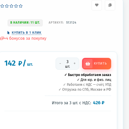
В НАЛИЧИИ: 11 ШТ.
АРТИКУЛ:
513124
КУПИТЬ В 1 КЛИК
+
4
бонусов за покупку
142
/
₽
-
+
КУПИТЬ
шт.
шт.
✓ Быстро обработаем заказ
✓ Для юр. и физ. лиц
✓ Работаем с НДС — счёт, УПД
✓ Отгрузка по СПб, Москве и РФ
426
₽
Итого за
3
шт.
с НДС: