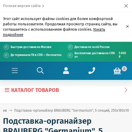
Полная версия сайта
Этот сайт использует файлы cookies для более комфортной
работы пользователя. Продолжая просмотр страниц сайта, вы
×
соглашаетесь с использованием файлов cookies.
Узнать
подробнее
Быстрая доставка по Москве
Доставка по всей России
Бесплатная доставка по СПб
5 000
До терминала ТК в СПб — бесплатно
от
₽
0
КАТАЛОГ ТОВАРОВ
авки
Подставка-органайзер BRAUBERG "Germanium", 5 секций, 255х180х105 м
Подставка-органайзер
BRAUBERG "Germanium", 5