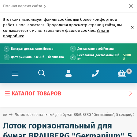
Полная версия сайта
Этот сайт использует файлы cookies для более комфортной
работы пользователя. Продолжая просмотр страниц сайта, вы
×
соглашаетесь с использованием файлов cookies.
Узнать
подробнее
Быстрая доставка по Москве
Доставка по всей России
Бесплатная доставка по СПб
5 000
До терминала ТК в СПб — бесплатно
от
₽
0
КАТАЛОГ ТОВАРОВ
ьные
Лоток горизонтальный для бумаг BRAUBERG "Germanium", 5 секций, 370
Лоток горизонтальный для
бумаг BRAUBERG "Germanium", 5