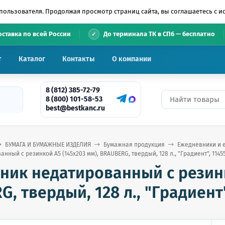
пользователя. Продолжая просмотр страниц сайта, вы соглашаетесь с 
•
оставка по всей России
До терминала ТК в СПб — бесплатно
т
Каталог
Контакты
О компании
8 (812) 385-72-79
8 (800) 101-58-53
best@bestkanc.ru
БУМАГА И БУМАЖНЫЕ ИЗДЕЛИЯ
Бумажная продукция
Ежедневники и 
ный с резинкой А5 (145х203 мм), BRAUBERG, твердый, 128 л., "Градиент", 1145
ник недатированный с резинко
, твердый, 128 л., "Градиент"