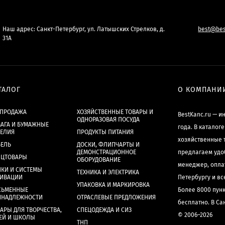
Наш адрес: Санкт-Петербург, ул. Латышских Стрелков, д.
best@bes
31А
ТАЛОГ
О КОМПАНИ
СПРОДАЖА
ХОЗЯЙСТВЕННЫЕ ТОВАРЫ И
BestKanc.ru — и
ОДНОРАЗОВАЯ ПОСУДА
АГА И БУМАЖНЫЕ
года. В каталог
ДЕЛИЯ
ПРОДУКТЫ ПИТАНИЯ
хозяйственные 
БЕЛЬ
ДОСКИ, ФЛИПЧАРТЫ И
ДЕМОНСТРАЦИОННОЕ
предлагаем удо
НЦТОВАРЫ
ОБОРУДОВАНИЕ
менеджер, опла
КИ И СИСТЕМЫ
ТЕХНИКА И ЭЛЕКТРИКА
ХИВАЦИИ
Петербургу и в
УПАКОВКА И МАРКИРОВКА
СЬМЕННЫЕ
Более 8000 пун
ИНАДЛЕЖНОСТИ
ОТРАСЛЕВЫЕ ПРЕДЛОЖЕНИЯ
бесплатно. В Са
АРЫ ДЛЯ ТВОРЧЕСТВА,
СПЕЦОДЕЖДА И СИЗ
© 2006–2026
ЕЙ И ШКОЛЫ
ТНП