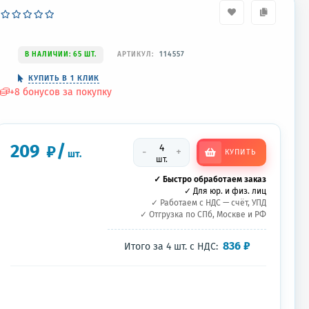
В НАЛИЧИИ: 65 ШТ.
АРТИКУЛ:
114557
КУПИТЬ В 1 КЛИК
+
8
бонусов за покупку
209
/
₽
-
+
КУПИТЬ
шт.
шт.
✓ Быстро обработаем заказ
✓ Для юр. и физ. лиц
✓ Работаем с НДС — счёт, УПД
✓ Отгрузка по СПб, Москве и РФ
836
₽
Итого за
4
шт.
с НДС: