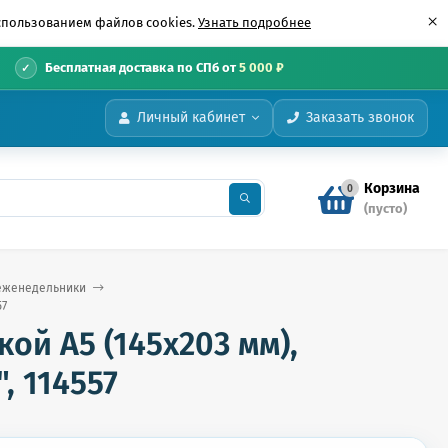
×
использованием файлов cookies.
Узнать подробнее
•
Бесплатная доставка по СПб от
5 000 ₽
Личный кабинет
Заказать звонок
Корзина
0
(пусто)
еженедельники
57
й А5 (145х203 мм),
, 114557