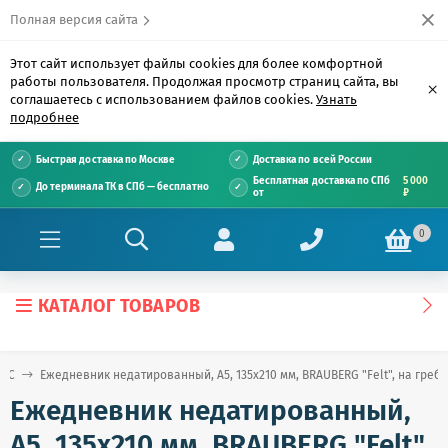
Полная версия сайта
Этот сайт использует файлы cookies для более комфортной
работы пользователя. Продолжая просмотр страниц сайта, вы
×
соглашаетесь с использованием файлов cookies.
Узнать
подробнее
Быстрая доставка по Москве
Доставка по всей России
Бесплатная доставка по СПб
5 000
До терминала ТК в СПб — бесплатно
от
₽
0
КАТАЛОГ ТОВАРОВ
е С
Ежедневник недатированный, А5, 135х210 мм, BRAUBERG "Felt", на гребне,
Ежедневник недатированный,
А5, 135х210 мм, BRAUBERG "Felt",