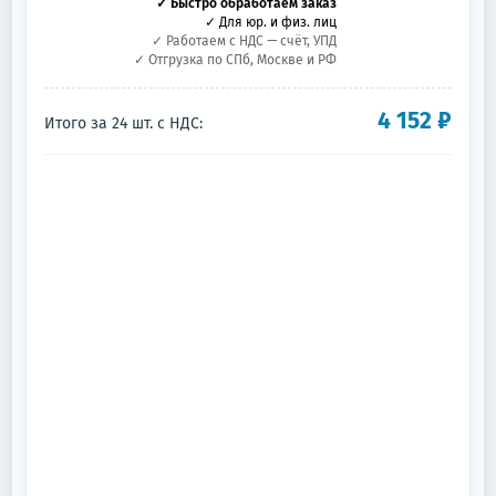
✓ Быстро обработаем заказ
✓ Для юр. и физ. лиц
✓ Работаем с НДС — счёт, УПД
✓ Отгрузка по СПб, Москве и РФ
4 152
₽
Итого за
24
шт.
с НДС: