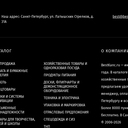
Наш адрес: Санкт-Петербург, ул. Латышских Стрелков, д.
best@bes
31А
ТАЛОГ
О КОМПАНИ
СПРОДАЖА
ХОЗЯЙСТВЕННЫЕ ТОВАРЫ И
BestKanc.ru — и
ОДНОРАЗОВАЯ ПОСУДА
АГА И БУМАЖНЫЕ
года. В каталог
ДЕЛИЯ
ПРОДУКТЫ ПИТАНИЯ
хозяйственные 
БЕЛЬ
ДОСКИ, ФЛИПЧАРТЫ И
ДЕМОНСТРАЦИОННОЕ
предлагаем удо
НЦТОВАРЫ
ОБОРУДОВАНИЕ
менеджер, опла
КИ И СИСТЕМЫ
ТЕХНИКА И ЭЛЕКТРИКА
ХИВАЦИИ
Петербургу и в
УПАКОВКА И МАРКИРОВКА
СЬМЕННЫЕ
Более 8000 пун
ИНАДЛЕЖНОСТИ
ОТРАСЛЕВЫЕ ПРЕДЛОЖЕНИЯ
бесплатно. В Са
АРЫ ДЛЯ ТВОРЧЕСТВА,
СПЕЦОДЕЖДА И СИЗ
© 2006–2026
ЕЙ И ШКОЛЫ
ТНП