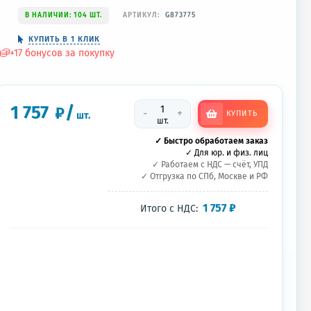
В НАЛИЧИИ: 104 ШТ.
АРТИКУЛ:
G873775
КУПИТЬ В 1 КЛИК
+
17
бонусов за покупку
1 757
/
₽
-
+
КУПИТЬ
шт.
шт.
✓ Быстро обработаем заказ
✓ Для юр. и физ. лиц
✓ Работаем с НДС — счёт, УПД
✓ Отгрузка по СПб, Москве и РФ
1 757
₽
Итого с НДС: