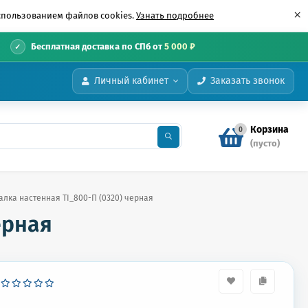
×
использованием файлов cookies.
Узнать подробнее
•
Бесплатная доставка по СПб от
5 000 ₽
Личный кабинет
Заказать звонок
Корзина
0
(пусто)
лка настенная TI_800-П (0320) черная
ерная