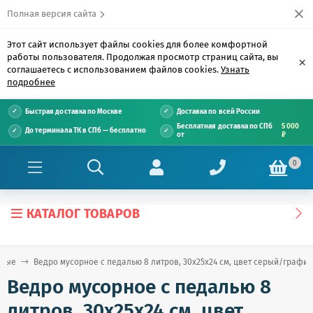
Полная версия сайта
Этот сайт использует файлы cookies для более комфортной
работы пользователя. Продолжая просмотр страниц сайта, вы
×
соглашаетесь с использованием файлов cookies.
Узнать
подробнее
Быстрая доставка по Москве
Доставка по всей России
Бесплатная доставка по СПб
5 000
До терминала ТК в СПб — бесплатно
от
₽
0
КАТАЛОГ ТОВАРОВ
рные
Ведро мусорное с педалью 8 литров, 30х25х24 см, цвет серый/графит,
Ведро мусорное с педалью 8
литров, 30х25х24 см, цвет