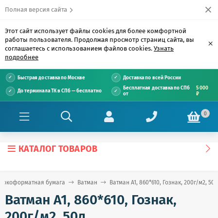
Полная версия сайта
Этот сайт использует файлы cookies для более комфортной
работы пользователя. Продолжая просмотр страниц сайта, вы
×
соглашаетесь с использованием файлов cookies.
Узнать
подробнее
Быстрая доставка по Москве
Доставка по всей России
Бесплатная доставка по СПб
5 000
До терминала ТК в СПб — бесплатно
от
₽
0
КАТАЛОГ ТОВАРОВ
рокоформатная бумага
Ватман
Ватман А1, 860*610, Гознак, 200г/м2, 50л
Ватман А1, 860*610, Гознак,
200г/м2, 50л.