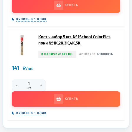
КУПИТЬ
КУПИТЬ В 1 КЛИК
Кисть набор 5 шт. №1School ColorPics
пони №1К,2К,3К,4К,5К
В НАЛИЧИИ: 411 ШТ.
АРТИКУЛ:
G1808016
141
₽
/
шт.
-
+
шт.
КУПИТЬ
КУПИТЬ В 1 КЛИК