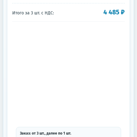
4 485
₽
Итого за
3
шт.
с НДС:
Заказ: от
3
шт.
, далее по
1
шт.