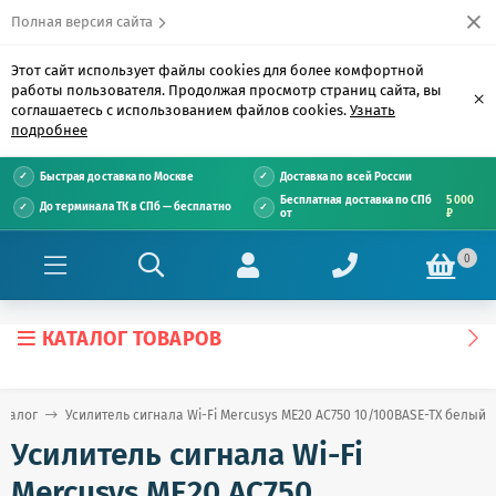
Полная версия сайта
Этот сайт использует файлы cookies для более комфортной
работы пользователя. Продолжая просмотр страниц сайта, вы
×
соглашаетесь с использованием файлов cookies.
Узнать
подробнее
Быстрая доставка по Москве
Доставка по всей России
Бесплатная доставка по СПб
5 000
До терминала ТК в СПб — бесплатно
от
₽
0
КАТАЛОГ ТОВАРОВ
аталог
Усилитель сигнала Wi-Fi Mercusys ME20 AC750 10/100BASE-TX белый
Усилитель сигнала Wi-Fi
Mercusys ME20 AC750