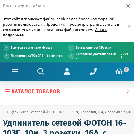
Полная версия сайта
Этот сайт использует файлы cookies для более комфортной
работы пользователя. Продолжая просмотр страниц сайта, вы
×
соглашаетесь с использованием файлов cookies.
Узнать
подробнее
Быстрая доставка по Москве
Доставка по всей России
Бесплатная доставка по СПб
5 000
До терминала ТК в СПб — бесплатно
от
₽
0
КАТАЛОГ ТОВАРОВ
ог
Удлинитель сетевой ФОТОН 16-103Е, 10м, 3 розетки, 16А, с заземл.,Черны
Удлинитель сетевой ФОТОН 16-
103Е, 10м, 3 розетки, 16А, с