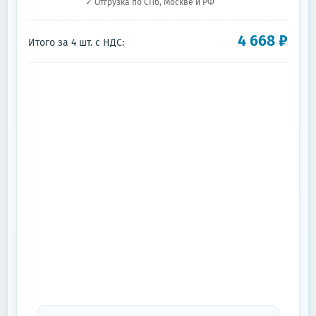
✓ Отгрузка по СПб, Москве и РФ
4 668
₽
Итого за
4
шт.
с НДС: