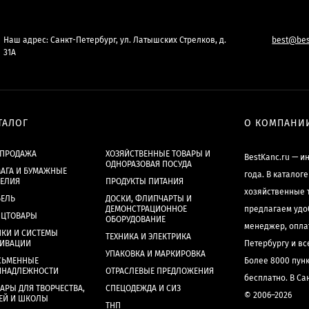
Наш адрес: Санкт-Петербург, ул. Латышских Стрелков, д.
best@bes
31А
ТАЛОГ
О КОМПАНИ
СПРОДАЖА
ХОЗЯЙСТВЕННЫЕ ТОВАРЫ И
BestKanc.ru — и
ОДНОРАЗОВАЯ ПОСУДА
АГА И БУМАЖНЫЕ
года. В каталог
ДЕЛИЯ
ПРОДУКТЫ ПИТАНИЯ
хозяйственные 
БЕЛЬ
ДОСКИ, ФЛИПЧАРТЫ И
ДЕМОНСТРАЦИОННОЕ
предлагаем удо
НЦТОВАРЫ
ОБОРУДОВАНИЕ
менеджер, опла
КИ И СИСТЕМЫ
ТЕХНИКА И ЭЛЕКТРИКА
ХИВАЦИИ
Петербургу и в
УПАКОВКА И МАРКИРОВКА
СЬМЕННЫЕ
Более 8000 пун
ИНАДЛЕЖНОСТИ
ОТРАСЛЕВЫЕ ПРЕДЛОЖЕНИЯ
бесплатно. В Са
АРЫ ДЛЯ ТВОРЧЕСТВА,
СПЕЦОДЕЖДА И СИЗ
© 2006–2026
ЕЙ И ШКОЛЫ
ТНП