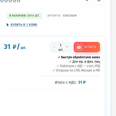
В НАЛИЧИИ: 2014 ШТ.
АРТИКУЛ:
G1813609
КУПИТЬ В 1 КЛИК
31
/
₽
-
+
КУПИТЬ
шт.
шт.
✓ Быстро обработаем заказ
✓ Для юр. и физ. лиц
✓ Работаем с НДС — счёт, УПД
✓ Отгрузка по СПб, Москве и РФ
31
₽
Итого с НДС: