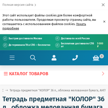
Полная версия сайта
Этот сайт использует файлы cookies для более комфортной
работы пользователя. Продолжая просмотр страниц сайта, вы
×
соглашаетесь с использованием файлов cookies.
Узнать
подробнее
Быстрая доставка по Москве
Доставка по всей России
Бесплатная доставка по СПб
5 000
До терминала ТК в СПб — бесплатно
от
₽
0
КАТАЛОГ ТОВАРОВ
е С
Тетрадь предметная "КОЛОР" 36 л., обложка мелованная бумага, АНГЛИ
Тетрадь предметная "КОЛОР" 36
л., обложка мелованная бумага,