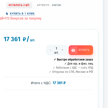
ОСТАЛОСЬ 2 ШТ.
АРТИКУЛ:
456138
КУПИТЬ В 1 КЛИК
+
173
бонусов за покупку
17 361
/
₽
шт.
-
+
КУПИТЬ
шт.
✓ Быстро обработаем заказ
✓ Для юр. и физ. лиц
✓ Работаем с НДС — счёт, УПД
✓ Отгрузка по СПб, Москве и РФ
17 361
₽
Итого с НДС: