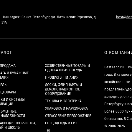
Наш адрес: Санкт-Петербург, ул. Латышских Стрелков, д.
best@bes
31А
ТАЛОГ
О КОМПАНИ
СПРОДАЖА
ХОЗЯЙСТВЕННЫЕ ТОВАРЫ И
BestKanc.ru — и
ОДНОРАЗОВАЯ ПОСУДА
АГА И БУМАЖНЫЕ
года. В каталог
ДЕЛИЯ
ПРОДУКТЫ ПИТАНИЯ
хозяйственные 
БЕЛЬ
ДОСКИ, ФЛИПЧАРТЫ И
ДЕМОНСТРАЦИОННОЕ
предлагаем удо
НЦТОВАРЫ
ОБОРУДОВАНИЕ
менеджер, опла
КИ И СИСТЕМЫ
ТЕХНИКА И ЭЛЕКТРИКА
ХИВАЦИИ
Петербургу и в
УПАКОВКА И МАРКИРОВКА
СЬМЕННЫЕ
Более 8000 пун
ИНАДЛЕЖНОСТИ
ОТРАСЛЕВЫЕ ПРЕДЛОЖЕНИЯ
бесплатно. В Са
АРЫ ДЛЯ ТВОРЧЕСТВА,
СПЕЦОДЕЖДА И СИЗ
© 2006–2026
ЕЙ И ШКОЛЫ
ТНП