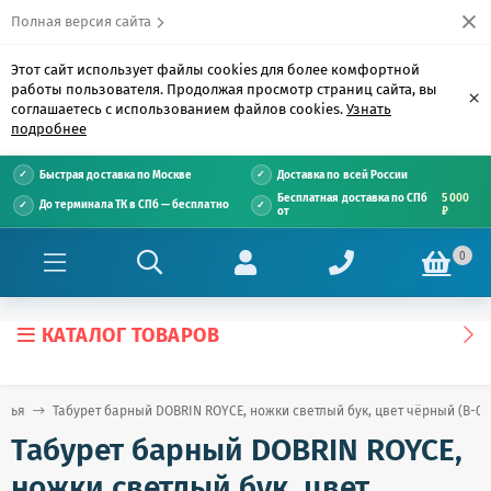
Полная версия сайта
Этот сайт использует файлы cookies для более комфортной
работы пользователя. Продолжая просмотр страниц сайта, вы
×
соглашаетесь с использованием файлов cookies.
Узнать
подробнее
Быстрая доставка по Москве
Доставка по всей России
Бесплатная доставка по СПб
5 000
До терминала ТК в СПб — бесплатно
от
₽
0
КАТАЛОГ ТОВАРОВ
улья
Табурет барный DOBRIN ROYCE, ножки светлый бук, цвет чёрный (B-03
Табурет барный DOBRIN ROYCE,
ножки светлый бук, цвет