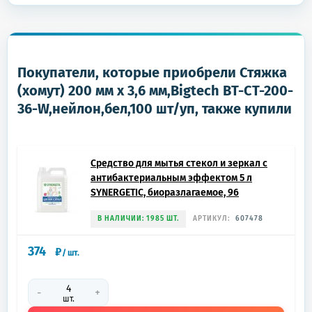
Покупатели, которые приобрели Стяжка
(хомут) 200 мм x 3,6 мм,Bigtech BT-CT-200-
36-W,нейлон,бел,100 шт/уп, также купили
Средство для мытья стекол и зеркал с
антибактериальным эффектом 5 л
SYNERGETIC, биоразлагаемое, 96
В НАЛИЧИИ: 1985 ШТ.
АРТИКУЛ:
607478
374
₽
/
шт.
-
+
шт.