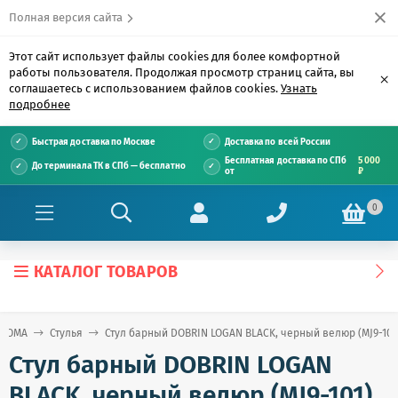
Полная версия сайта
Этот сайт использует файлы cookies для более комфортной
работы пользователя. Продолжая просмотр страниц сайта, вы
×
соглашаетесь с использованием файлов cookies.
Узнать
подробнее
Быстрая доставка по Москве
Доставка по всей России
Бесплатная доставка по СПб
5 000
До терминала ТК в СПб — бесплатно
от
₽
0
КАТАЛОГ ТОВАРОВ
 ДОМА
Стулья
Стул барный DOBRIN LOGAN BLACK, черный велюр (MJ9-101
Стул барный DOBRIN LOGAN
BLACK, черный велюр (MJ9-101)