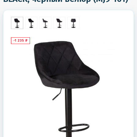
-1 235
₽