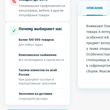
%
Специальные предложения на
ОПИСАНИЕ
канцтовары, мебель и другие
популярные товары
‪Внимание! Пож
Почему выбирают нас
✓
товара в‬ ‪инт
особенностей ц
Более 100 000 товаров
предмет интер
Для любых задач
а‬ ‪также опор
Особенностью
Комплексное снабжение
столешницы и‬
Всё необходимое в одном месте
в‬ ‪гофрокарто
Тысячи клиентов по всей
сборки. Максима
России
Нам доверяют частные и
корпоративные заказчики
Экономия на доставке
Сокращаем расходы