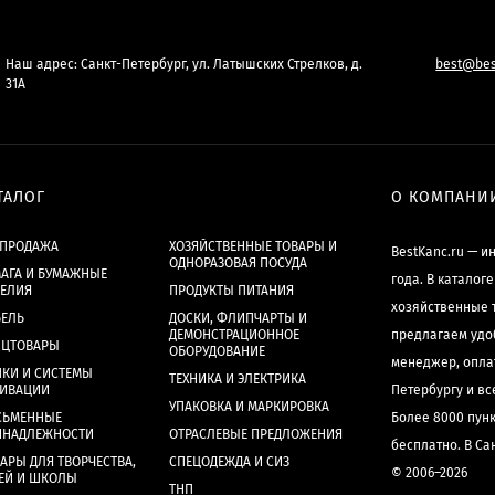
Наш адрес: Санкт-Петербург, ул. Латышских Стрелков, д.
best@bes
31А
ТАЛОГ
О КОМПАНИ
СПРОДАЖА
ХОЗЯЙСТВЕННЫЕ ТОВАРЫ И
BestKanc.ru — и
ОДНОРАЗОВАЯ ПОСУДА
АГА И БУМАЖНЫЕ
года. В каталог
ДЕЛИЯ
ПРОДУКТЫ ПИТАНИЯ
хозяйственные 
БЕЛЬ
ДОСКИ, ФЛИПЧАРТЫ И
ДЕМОНСТРАЦИОННОЕ
предлагаем удо
НЦТОВАРЫ
ОБОРУДОВАНИЕ
менеджер, опла
КИ И СИСТЕМЫ
ТЕХНИКА И ЭЛЕКТРИКА
ХИВАЦИИ
Петербургу и в
УПАКОВКА И МАРКИРОВКА
СЬМЕННЫЕ
Более 8000 пун
ИНАДЛЕЖНОСТИ
ОТРАСЛЕВЫЕ ПРЕДЛОЖЕНИЯ
бесплатно. В Са
АРЫ ДЛЯ ТВОРЧЕСТВА,
СПЕЦОДЕЖДА И СИЗ
© 2006–2026
ЕЙ И ШКОЛЫ
ТНП