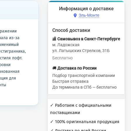
Информация о доставке
Эль-Монте
Способ доставки
ображении
инала из-за
🏬
Самовывоз в Санкт-Петербурге
езаменимый
м. Ладожская
ул. Латышских Стрелков, 31Б
естигранника,
 стиля лофт.
Бесплатно
ровки
🚚
Доставка по России
пакованная
Подбор транспортной компании
укция для
Быстрая отправка
нты‬
До терминала в СПб — бесплатно
✓ Работаем с официальными
поставщиками
✓ 100% оригинальная продукция
✓ Доставка по всей России