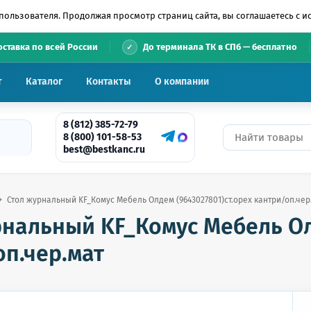
пользователя. Продолжая просмотр страниц сайта, вы соглашаетесь с 
•
оставка по всей России
До терминала ТК в СПб — бесплатно
т
Каталог
Контакты
О компании
8 (812) 385-72-79
8 (800) 101-58-53
best@bestkanc.ru
Стол журнальный KF_Комус Мебель Олдем (9643027801)ст.орех кантри/оп.чер
рнальный KF_Комус Мебель Ол
оп.чер.мат