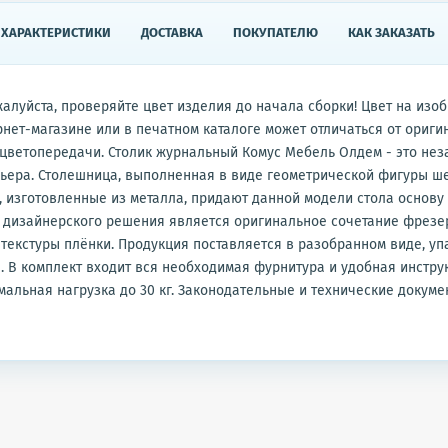
ХАРАКТЕРИСТИКИ
ДОСТАВКА
ПОКУПАТЕЛЮ
КАК ЗАКАЗАТЬ
алуйста, проверяйте цвет изделия до‬ ‪начала сборки! Цвет на‬ ‪из
ернет-магазине или в‬ ‪печатном каталоге может отличаться от‬ ‪ориг
ветопередачи‬‪.‬ ‪Столик журнальный Комус Мебель Олдем‬ ‪- это н
ьера. Столешница, выполненная в‬ ‪виде геометрической фигуры ш
ы, изготовленные из‬ ‪металла, придают данной модели стола основу
 дизайнерского решения является оригинальное сочетание фрезе
 ‪текстуры плёнки. Продукция поставляется в‬ ‪разобранном виде, у
н. В‬ ‪комплект входит вся необходимая фурнитура и‬ ‪удобная инстр
льная нагрузка до‬ ‪30‬ ‪кг‬‪.‬ ‪Законодательные и‬ ‪технические докуме