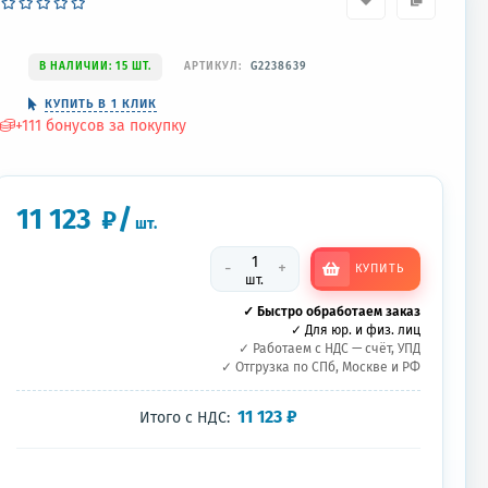
В НАЛИЧИИ: 15 ШТ.
АРТИКУЛ:
G2238639
КУПИТЬ В 1 КЛИК
+
111
бонусов за покупку
11 123
/
₽
шт.
-
+
КУПИТЬ
шт.
✓ Быстро обработаем заказ
✓ Для юр. и физ. лиц
✓ Работаем с НДС — счёт, УПД
✓ Отгрузка по СПб, Москве и РФ
11 123
₽
Итого с НДС: