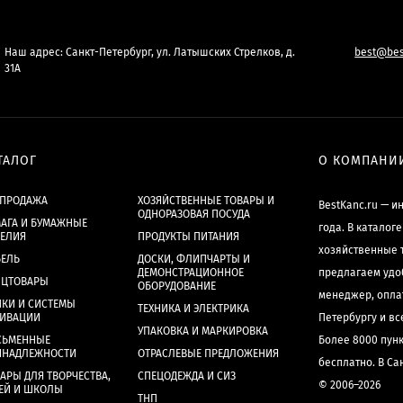
Наш адрес: Санкт-Петербург, ул. Латышских Стрелков, д.
best@bes
31А
ТАЛОГ
О КОМПАНИ
СПРОДАЖА
ХОЗЯЙСТВЕННЫЕ ТОВАРЫ И
BestKanc.ru — и
ОДНОРАЗОВАЯ ПОСУДА
АГА И БУМАЖНЫЕ
года. В каталог
ДЕЛИЯ
ПРОДУКТЫ ПИТАНИЯ
хозяйственные 
БЕЛЬ
ДОСКИ, ФЛИПЧАРТЫ И
ДЕМОНСТРАЦИОННОЕ
предлагаем удо
НЦТОВАРЫ
ОБОРУДОВАНИЕ
менеджер, опла
КИ И СИСТЕМЫ
ТЕХНИКА И ЭЛЕКТРИКА
ХИВАЦИИ
Петербургу и в
УПАКОВКА И МАРКИРОВКА
СЬМЕННЫЕ
Более 8000 пун
ИНАДЛЕЖНОСТИ
ОТРАСЛЕВЫЕ ПРЕДЛОЖЕНИЯ
бесплатно. В Са
АРЫ ДЛЯ ТВОРЧЕСТВА,
СПЕЦОДЕЖДА И СИЗ
© 2006–2026
ЕЙ И ШКОЛЫ
ТНП