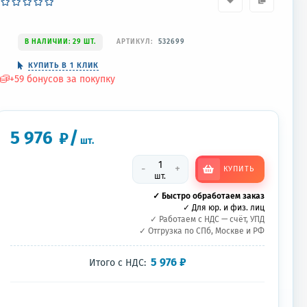
В НАЛИЧИИ: 29 ШТ.
АРТИКУЛ:
532699
КУПИТЬ В 1 КЛИК
+
59
бонусов за покупку
5 976
/
₽
шт.
-
+
КУПИТЬ
шт.
✓ Быстро обработаем заказ
✓ Для юр. и физ. лиц
✓ Работаем с НДС — счёт, УПД
✓ Отгрузка по СПб, Москве и РФ
5 976
₽
Итого с НДС: