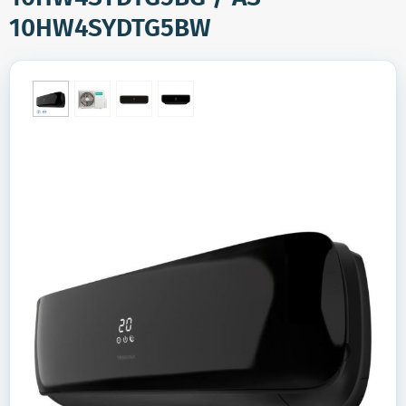
10HW4SYDTG5BW