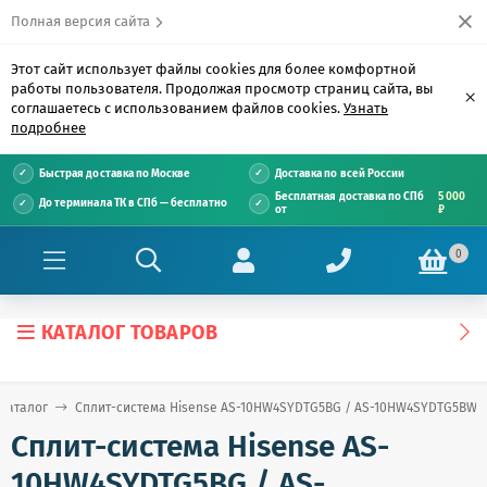
Полная версия сайта
Этот сайт использует файлы cookies для более комфортной
работы пользователя. Продолжая просмотр страниц сайта, вы
×
соглашаетесь с использованием файлов cookies.
Узнать
подробнее
Быстрая доставка по Москве
Доставка по всей России
Бесплатная доставка по СПб
5 000
До терминала ТК в СПб — бесплатно
от
₽
0
КАТАЛОГ ТОВАРОВ
Каталог
Сплит-система Hisense AS-10HW4SYDTG5BG / AS-10HW4SYDTG5BW
Сплит-система Hisense AS-
10HW4SYDTG5BG / AS-