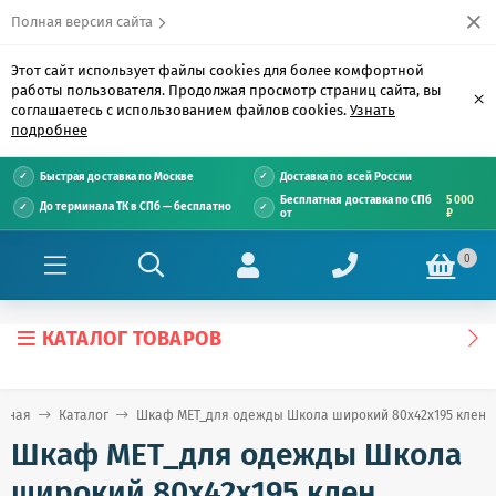
Полная версия сайта
Этот сайт использует файлы cookies для более комфортной
работы пользователя. Продолжая просмотр страниц сайта, вы
×
соглашаетесь с использованием файлов cookies.
Узнать
подробнее
Быстрая доставка по Москве
Доставка по всей России
Бесплатная доставка по СПб
5 000
До терминала ТК в СПб — бесплатно
от
₽
0
КАТАЛОГ ТОВАРОВ
авная
Каталог
Шкаф MET_для одежды Школа широкий 80x42x195 клен
Шкаф MET_для одежды Школа
широкий 80x42x195 клен