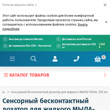
Полная версия сайта
Этот сайт использует файлы cookies для более комфортной
работы пользователя. Продолжая просмотр страниц сайта, вы
×
соглашаетесь с использованием файлов cookies.
Узнать
подробнее
Быстрая доставка по Москве
Доставка по всей России
Бесплатная доставка по СПб
5 000
До терминала ТК в СПб — бесплатно
от
₽
0
КАТАЛОГ ТОВАРОВ
ары
Сенсорный бесконтактный дозатор для жидкого МЫЛА-ПЕНЫ, 350 мл, D
Сенсорный бесконтактный
дозатор для жидкого МЫЛА-