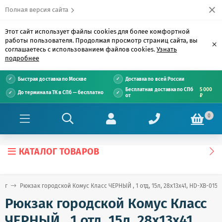
Полная версия сайта
Этот сайт использует файлы cookies для более комфортной
работы пользователя. Продолжая просмотр страниц сайта, вы
×
соглашаетесь с использованием файлов cookies.
Узнать
подробнее
Быстрая доставка по Москве
Доставка по всей России
Бесплатная доставка по СПб
5 000
До терминала ТК в СПб — бесплатно
от
₽
0
КАТАЛОГ ТОВАРОВ
лог
Рюкзак городской Комус Класс ЧЕРНЫЙ , 1 отд, 15л, 28x13x41, HD-XB-015
Рюкзак городской Комус Класс
ЧЕРНЫЙ , 1 отд, 15л, 28x13x41,