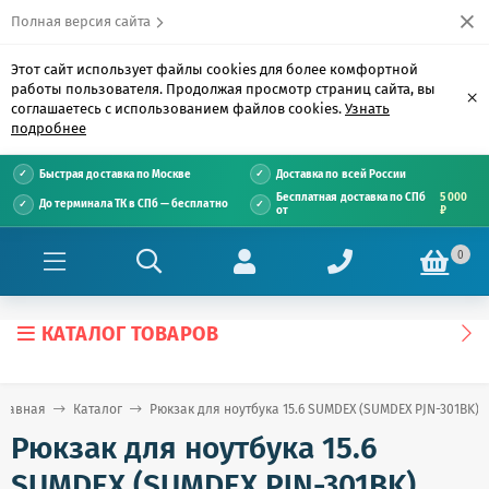
Полная версия сайта
Этот сайт использует файлы cookies для более комфортной
работы пользователя. Продолжая просмотр страниц сайта, вы
×
соглашаетесь с использованием файлов cookies.
Узнать
подробнее
Быстрая доставка по Москве
Доставка по всей России
Бесплатная доставка по СПб
5 000
До терминала ТК в СПб — бесплатно
от
₽
0
КАТАЛОГ ТОВАРОВ
Главная
Каталог
Рюкзак для ноутбука 15.6 SUMDEX (SUMDEX PJN-301BK)
Рюкзак для ноутбука 15.6
SUMDEX (SUMDEX PJN-301BK)