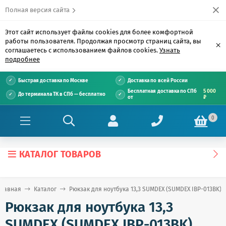
Полная версия сайта
Этот сайт использует файлы cookies для более комфортной
работы пользователя. Продолжая просмотр страниц сайта, вы
×
соглашаетесь с использованием файлов cookies.
Узнать
подробнее
Быстрая доставка по Москве
Доставка по всей России
Бесплатная доставка по СПб
5 000
До терминала ТК в СПб — бесплатно
от
₽
0
КАТАЛОГ ТОВАРОВ
Главная
Каталог
Рюкзак для ноутбука 13,3 SUMDEX (SUMDEX IBP-013BK)
Рюкзак для ноутбука 13,3
SUMDEX (SUMDEX IBP-013BK)