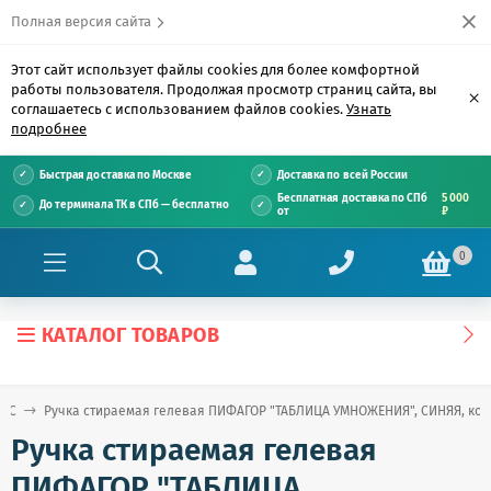
Полная версия сайта
Этот сайт использует файлы cookies для более комфортной
работы пользователя. Продолжая просмотр страниц сайта, вы
×
соглашаетесь с использованием файлов cookies.
Узнать
подробнее
Быстрая доставка по Москве
Доставка по всей России
Бесплатная доставка по СПб
5 000
До терминала ТК в СПб — бесплатно
от
₽
0
КАТАЛОГ ТОВАРОВ
е С
Ручка стираемая гелевая ПИФАГОР "ТАБЛИЦА УМНОЖЕНИЯ", СИНЯЯ, корпус
Ручка стираемая гелевая
ПИФАГОР "ТАБЛИЦА