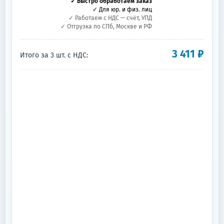
✓ Быстро обработаем заказ
✓ Для юр. и физ. лиц
✓ Работаем с НДС — счёт, УПД
✓ Отгрузка по СПб, Москве и РФ
3 411
₽
Итого за
3
шт.
с НДС: