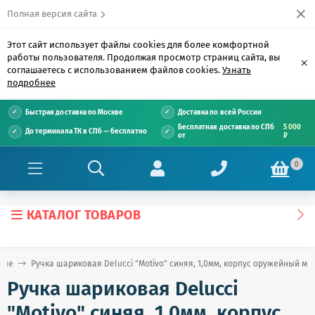
Полная версия сайта
Этот сайт использует файлы cookies для более комфортной
работы пользователя. Продолжая просмотр страниц сайта, вы
×
соглашаетесь с использованием файлов cookies.
Узнать
подробнее
Быстрая доставка по Москве
Доставка по всей России
Бесплатная доставка по СПб
5 000
До терминала ТК в СПб — бесплатно
от
₽
0
КАТАЛОГ ТОВАРОВ
вые
Ручка шариковая Delucci "Motivo" синяя, 1,0мм, корпус оружейный м
Ручка шариковая Delucci
"Motivo" синяя, 1,0мм, корпус