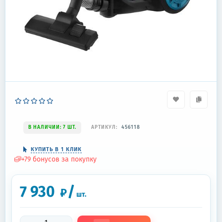
В НАЛИЧИИ: 7 ШТ.
АРТИКУЛ:
456118
КУПИТЬ В 1 КЛИК
+
79
бонусов за покупку
7 930
/
₽
шт.