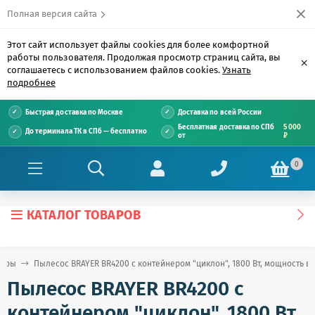
Полная версия сайта
Этот сайт использует файлы cookies для более комфортной
работы пользователя. Продолжая просмотр страниц сайта, вы
×
соглашаетесь с использованием файлов cookies.
Узнать
подробнее
Быстрая доставка по Москве
Доставка по всей России
Бесплатная доставка по СПб
5 000
До терминала ТК в СПб — бесплатно
от
₽
0
КАТАЛОГ ТОВАРОВ
уары
Пылесос BRAYER BR4200 с контейнером "циклон", 1800 Вт, мощность в
Пылесос BRAYER BR4200 с
контейнером "циклон", 1800 Вт,