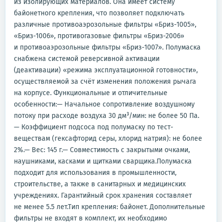
из изолирующих материалов. Она имеет систему
байонетного крепления, что позволяет подключать
различные противоаэрозольные фильтры «Бриз-1005»,
«Бриз-1006», противогазовые фильтры «Бриз-2006»
и противоаэрозольные фильтры «Бриз-1007». Полумаска
снабжена системой реверсивной активации
(деактивации) «режима эксплуатационной готовности»,
осуществляемой за счёт изменения положения рычага
на корпусе. Функциональные и отличительные
особенности:— Начальное сопротивление воздушному
потоку при расходе воздуха 30 дм³/мин: не более 50 Па.
— Коэффициент подсоса под полумаску по тест-
веществам (гексафторид серы, хлорид натрия): не более
2%.— Вес: 145 г.— Совместимость с закрытыми очками,
наушниками, касками и щитками сварщика.Полумаска
подходит для использования в промышленности,
строительстве, а также в санитарных и медицинских
учреждениях. Гарантийный срок хранения составляет
не менее 5.5 лет.Тип крепления: байонет. Дополнительные
фильтры не входят в комплект, их необходимо