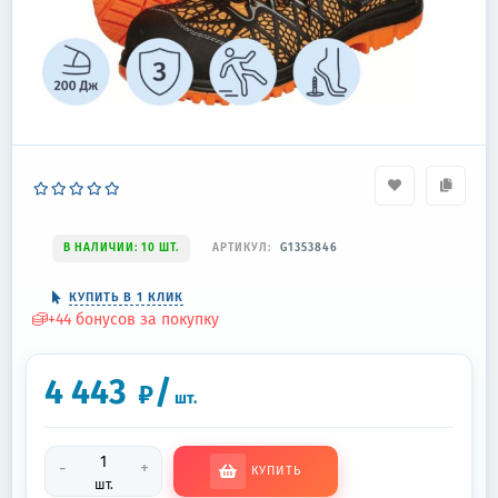
В НАЛИЧИИ: 10 ШТ.
АРТИКУЛ:
G1353846
КУПИТЬ В 1 КЛИК
+
44
бонусов за покупку
4 443
/
₽
шт.
-
+
КУПИТЬ
шт.