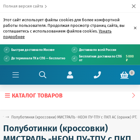
Полная версия сайта
Этот сайт использует файлы cookies для более комфортной
работы пользователя. Продолжая просмотр страниц сайта, вы
×
соглашаетесь с использованием файлов cookies.
Узнать
подробнее
Быстрая доставка по Москве
Доставка по всей России
Бесплатная доставка по СПб
5 000
До терминала ТК в СПб — бесплатно
от
₽
0
КАТАЛОГ ТОВАРОВ
ог
Полуботинки (кроссовки) МИСТРАЛЬ -НЕОН ПУ-ТПУ с ПКП АС (оранж) PT2-C
Полуботинки (кроссовки)
МИСТРАЛЬ -НЕОН ПУ-ТПУ с ПКП