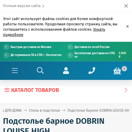
Полная версия сайта
Этот сайт использует файлы cookies для более комфортной
работы пользователя. Продолжая просмотр страниц сайта, вы
×
соглашаетесь с использованием файлов cookies.
Узнать
подробнее
Быстрая доставка по Москве
Доставка по всей России
Бесплатная доставка по СПб
5 000
До терминала ТК в СПб — бесплатно
от
₽
0
КАТАЛОГ ТОВАРОВ
ЛЬ ДЛЯ ДОМА
Столы и подстолья
Подстолье барное DOBRIN LOUISE HIG
Подстолье барное DOBRIN
LOUISE HIGH