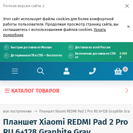
Полная версия сайта
Этот сайт использует файлы cookies для более комфортной
работы пользователя. Продолжая просмотр страниц сайта, вы
×
соглашаетесь с использованием файлов cookies.
Узнать
подробнее
Быстрая доставка по Москве
Доставка по всей России
Бесплатная доставка по СПб
5 000
До терминала ТК в СПб — бесплатно
от
₽
0
КАТАЛОГ ТОВАРОВ
Новое поступление
Планшет Xiaomi REDMI Pad 2 Pro RU 6+128 Graphite Gray
Планшет Xiaomi REDMI Pad 2 Pro
RU 6+128 Graphite Gray