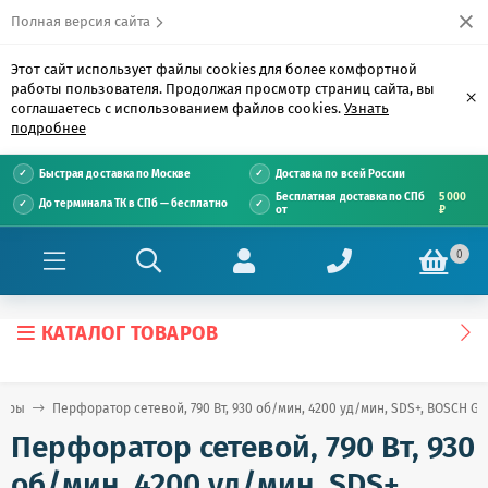
Полная версия сайта
Этот сайт использует файлы cookies для более комфортной
работы пользователя. Продолжая просмотр страниц сайта, вы
×
соглашаетесь с использованием файлов cookies.
Узнать
подробнее
Быстрая доставка по Москве
Доставка по всей России
Бесплатная доставка по СПб
5 000
До терминала ТК в СПб — бесплатно
от
₽
0
КАТАЛОГ ТОВАРОВ
торы
Перфоратор сетевой, 790 Вт, 930 об/мин, 4200 уд/мин, SDS+, BOSCH GB
Перфоратор сетевой, 790 Вт, 930
об/мин, 4200 уд/мин, SDS+,